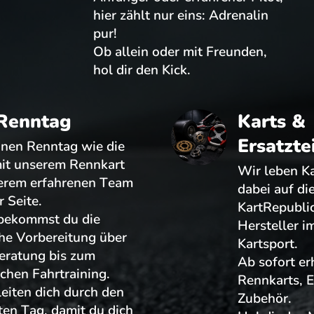
hier zählt nur eins: Adrenalin
pur!
Ob allein oder mit Freunden,
hol dir den Kick.
Renntag
Karts &
Ersatzte
inen Renntag wie die
mit unserem Rennkart
Wir leben Ka
erem erfahrenen Team
dabei auf di
r Seite.
KartRepubli
 bekommst du die
Hersteller i
he Vorbereitung über
Kartsport.
eratung bis zum
Ab sofort er
ichen Fahrtraining.
Rennkarts, E
eiten dich durch den
Zubehör.
en Tag, damit du dich