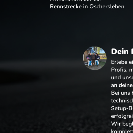
Rennstrecke in Oschersleben.
Dein 
Erlebe e
Profis, 
und uns
an deine
Bei uns
technisc
Setup-B
erfolgre
Wir begl
komplett